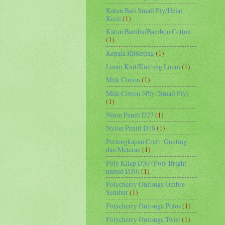
Katun Bali Small Ply/Helai
Kecil
(1)
Katun Bambu/Bamboo Cotton
(1)
Kepala Ritsleting
(1)
Loom Knit/Knitting Loom
(1)
Milk Cotton
(1)
Milk Cotton 3Ply (Small Ply)
(1)
Nilon Peniti D27
(1)
Nylon Peniti D18
(1)
Perlengkapan Craft: Gunting
dan Meteran
(1)
Poly Kilap D30 (Poly Bright
united D30)
(1)
Polycherry Onitsuga Ombre
Sembur
(1)
Polycherry Onitsuga Polos
(1)
Polycherry Onitsuga Twist
(1)