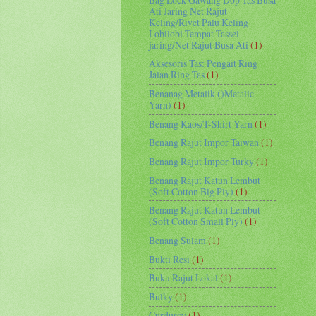
Ati Jaring Net Rajut
Keling/Rivet Palu Keling
Lobilobi Tempat Tassel
jaring/Net Rajut Busa Ati
(1)
Aksesoris Tas: Pengait Ring
Jalan Ring Tas
(1)
Benanag Metalik ()Metalic
Yarn)
(1)
Benang Kaos/T-Shirt Yarn
(1)
Benang Rajut Impor Taiwan
(1)
Benang Rajut Impor Turky
(1)
Benang Rajut Katun Lembut
(Soft Cotton Big Ply)
(1)
Benang Rajut Katun Lembut
(Soft Cotton Small Ply)
(1)
Benang Sulam
(1)
Bukti Resi
(1)
Buku Rajut Lokal
(1)
Bulky
(1)
Curduroy
(1)