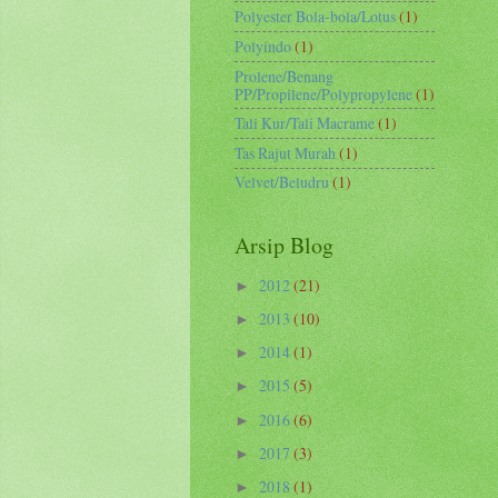
Polyester Bola-bola/Lotus
(1)
Polyindo
(1)
Prolene/Benang
PP/Propilene/Polypropylene
(1)
Tali Kur/Tali Macrame
(1)
Tas Rajut Murah
(1)
Velvet/Beludru
(1)
Arsip Blog
2012
(21)
►
2013
(10)
►
2014
(1)
►
2015
(5)
►
2016
(6)
►
2017
(3)
►
2018
(1)
►