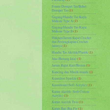
Frame Dompet Tas/Behel
Dompet Tas
(1)
Gagang/Handle Tas Kayu
Mahoni Type A
(1)
Gagang/Handle Tas Kayu
Mahoni Type B
(1)
Hakpen/Jarum Rajut Crochet
dan Perlengkapan Crochet
lainnya
(1)
Handle Tas Akrilik/Plastik
(1)
Jala (Benang Jala)
(1)
Jarum Rajut Knit/Breien
(1)
Kancing dan Manik-manik
(1)
Kasmilon Sparkle
(1)
Kasmilonn (Soft Acrylic)
(1)
Katun Akrilik (Soft Cotton
Acrylic)
(1)
Katun Akrilik Twis
(1)
Katun Bali Big Ply
(1)