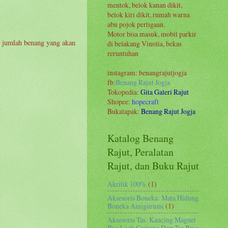
mentok, belok kanan dikit,
belok kiri dikit, rumah warna
abu pojok pertigaan.
Motor bisa masuk, mobil parkir
an jumlah benang yang akan
di belakang Vinolia, bekas
reruntuhan
instagram: benangrajutjogja
fb:
Benang Rajut Jogja
Tokopedia:
Gita Galeri Rajut
Shopee:
hopecraft
Bukalapak:
Benang Rajut Jogja
Katalog Benang
Rajut, Peralatan
Rajut, dan Buku Rajut
Akrilik 100%
(1)
Aksesoris Boneka: Mata Hidung
Boneka Amigurumi
(1)
Aksesoris Tas: Kancing Magnet
Bag Lock Gawang Dop Tas Busa