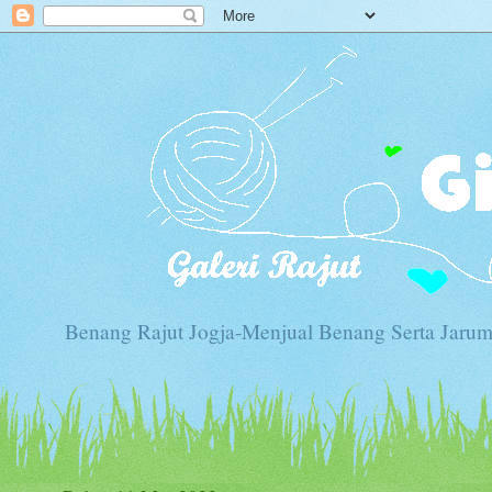
Benang Rajut Jogja-Menjual Benang Serta Jarum 