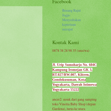
Facebook
Benang Rajut
Jogja-
Menyediakan
keperluan
merajut
Kontak Kami
0878 38 28 98 35 (sms/wa)
Jl. Urip Sumoharjo No. 604C
Kampung Iromejan GK 3,
RT.027/RW.007, Klitren,
Gondokusuman, Kota
Yogyakarta, Daerah Istimewa
Yogyakarta 55222
ancer2: msuk dari gang samping
toko Vinolia Baby Shop (depan
Gardena), lurus ke utara