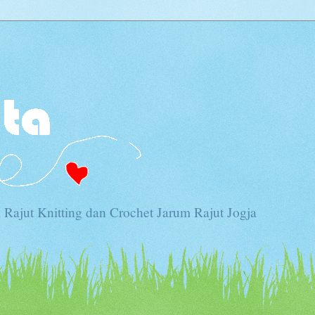
Rajut Knitting dan Crochet Jarum Rajut Jogja