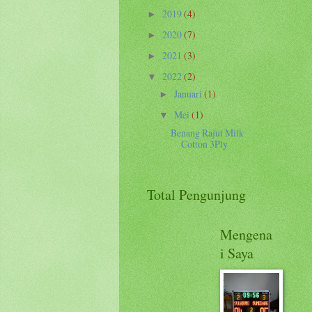
2019
(4)
►
2020
(7)
►
2021
(3)
►
2022
(2)
▼
Januari
(1)
►
Mei
(1)
▼
Benang Rajut Milk
Cotton 3Ply
Total Pengunjung
Mengena
i Saya