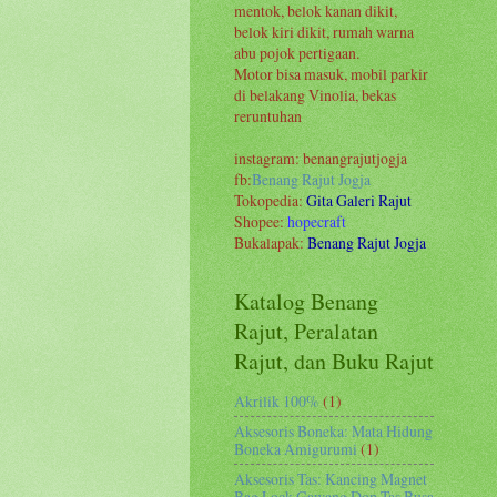
mentok, belok kanan dikit,
belok kiri dikit, rumah warna
abu pojok pertigaan.
Motor bisa masuk, mobil parkir
di belakang Vinolia, bekas
reruntuhan
instagram: benangrajutjogja
fb:
Benang Rajut Jogja
Tokopedia:
Gita Galeri Rajut
Shopee:
hopecraft
Bukalapak:
Benang Rajut Jogja
Katalog Benang
Rajut, Peralatan
Rajut, dan Buku Rajut
Akrilik 100%
(1)
Aksesoris Boneka: Mata Hidung
Boneka Amigurumi
(1)
Aksesoris Tas: Kancing Magnet
Bag Lock Gawang Dop Tas Busa