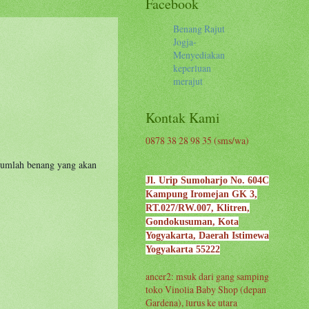
Facebook
Benang Rajut
Jogja-
Menyediakan
keperluan
merajut
Kontak Kami
0878 38 28 98 35 (sms/wa)
n jumlah benang yang akan
Jl. Urip Sumoharjo No. 604C
Kampung Iromejan GK 3,
RT.027/RW.007, Klitren,
Gondokusuman, Kota
Yogyakarta, Daerah Istimewa
Yogyakarta 55222
ancer2: msuk dari gang samping
toko Vinolia Baby Shop (depan
Gardena), lurus ke utara