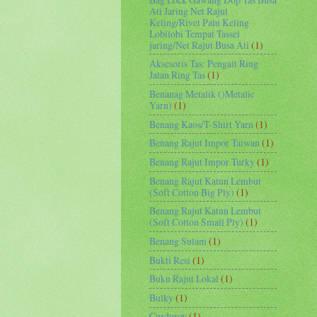
Ati Jaring Net Rajut
Keling/Rivet Palu Keling
Lobilobi Tempat Tassel
jaring/Net Rajut Busa Ati
(1)
Aksesoris Tas: Pengait Ring
Jalan Ring Tas
(1)
Benanag Metalik ()Metalic
Yarn)
(1)
Benang Kaos/T-Shirt Yarn
(1)
Benang Rajut Impor Taiwan
(1)
Benang Rajut Impor Turky
(1)
Benang Rajut Katun Lembut
(Soft Cotton Big Ply)
(1)
Benang Rajut Katun Lembut
(Soft Cotton Small Ply)
(1)
Benang Sulam
(1)
Bukti Resi
(1)
Buku Rajut Lokal
(1)
Bulky
(1)
Curduroy
(1)