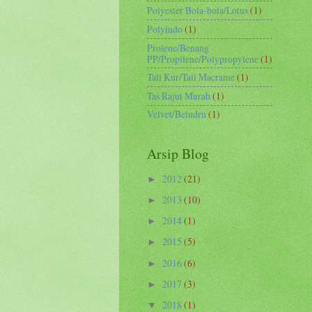
Polyester Bola-bola/Lotus
(1)
Polyindo
(1)
Prolene/Benang
PP/Propilene/Polypropylene
(1)
Tali Kur/Tali Macrame
(1)
Tas Rajut Murah
(1)
Velvet/Beludru
(1)
Arsip Blog
2012
(21)
►
2013
(10)
►
2014
(1)
►
2015
(5)
►
2016
(6)
►
2017
(3)
►
2018
(1)
▼