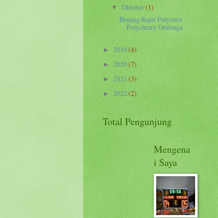
Oktober
(1)
▼
Benang Rajut Polyester
Polycherry Onitsuga
2019
(4)
►
2020
(7)
►
2021
(3)
►
2022
(2)
►
Total Pengunjung
Mengena
i Saya