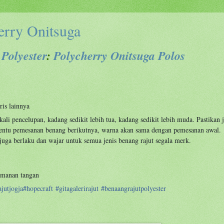
erry Onitsuga
Polyester
:
Polycherry Onitsuga Polos
ris lainnya
kali pencelupan, kadang sedikit lebih tua, kadang sedikit lebih muda. Pastika
 tentu pemesanan benang berikutnya, warna akan sama dengan pemesanan awal.
ga berlaku dan wajar untuk semua jenis benang rajut segala merk.
amanan tangan
jutjogja
#
hopecraft
#
gitagalerirajut
#
benaangrajutpolyester