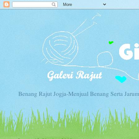
Benang Rajut Jogja-Menjual Benang Serta Jarum 