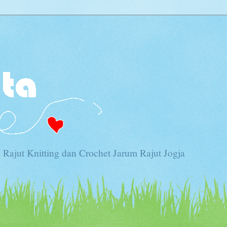
Rajut Knitting dan Crochet Jarum Rajut Jogja