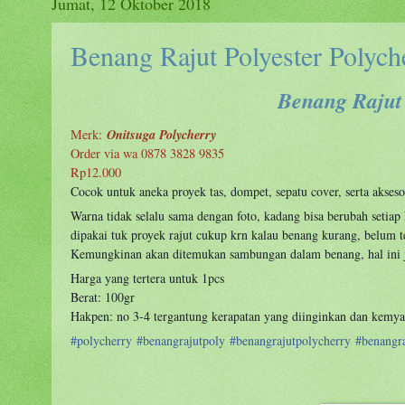
Jumat, 12 Oktober 2018
Benang Rajut Polyester Polych
Benang Rajut 
Onitsuga Polycherry
Merk:
Order via wa 0878 3828 9835
Rp12.000
Cocok untuk aneka proyek tas, dompet, sepatu cover, serta akseso
Warna tidak selalu sama dengan foto, kadang bisa berubah setiap 
dipakai tuk proyek rajut cukup krn kalau benang kurang, belum
Kemungkinan akan ditemukan sambungan dalam benang, hal ini ju
Harga yang tertera untuk 1pcs
Berat: 100gr
Hakpen: no 3-4 tergantung kerapatan yang diinginkan dan kemy
#
polycherry
#
benangrajutpoly
#
benangrajutpolycherry
#
benangra