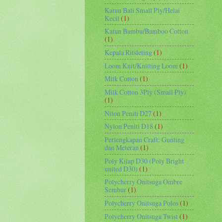
Katun Bali Small Ply/Helai
Kecil
(1)
Katun Bambu/Bamboo Cotton
(1)
Kepala Ritsleting
(1)
Loom Knit/Knitting Loom
(1)
Milk Cotton
(1)
Milk Cotton 3Ply (Small Ply)
(1)
Nilon Peniti D27
(1)
Nylon Peniti D18
(1)
Perlengkapan Craft: Gunting
dan Meteran
(1)
Poly Kilap D30 (Poly Bright
united D30)
(1)
Polycherry Onitsuga Ombre
Sembur
(1)
Polycherry Onitsuga Polos
(1)
Polycherry Onitsuga Twist
(1)