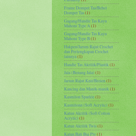
Frame Dompet Tas/Behel
Dompet Tas
(1)
Gagang/Handle Tas Kayu
Mahoni Type A
(1)
Gagang/Handle Tas Kayu
Mahoni Type B
(1)
Hakpen/Jarum Rajut Crochet
dan Perlengkapan Crochet
lainnya
(1)
Handle Tas Akrilik/Plastik
(1)
Jala (Benang Jala)
(1)
Jarum Rajut Knit/Breien
(1)
Kancing dan Manik-manik
(1)
Kasmilon Sparkle
(1)
Kasmilonn (Soft Acrylic)
(1)
Katun Akrilik (Soft Cotton
Acrylic)
(1)
Katun Akrilik Twis
(1)
Katun Bali Big Ply
(1)